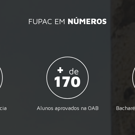
FUPAC EM
NÚMEROS
+
de
170
cia
Alunos aprovados na OAB
Bacharé