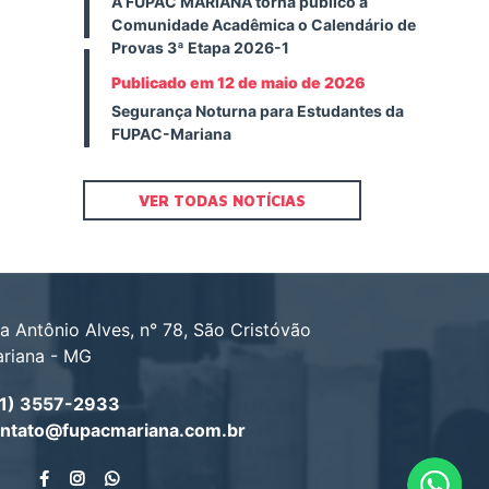
A FUPAC MARIANA torna público à
Comunidade Acadêmica o Calendário de
Provas 3ª Etapa 2026-1
Publicado em 12 de maio de 2026
Segurança Noturna para Estudantes da
FUPAC-Mariana
VER TODAS NOTÍCIAS
a Antônio Alves, n° 78, São Cristóvão
riana - MG
1) 3557-2933
ntato@fupacmariana.com.br