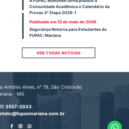
A FUPAC MARIANA torna público à
Comunidade Acadêmica o Calendário de
Provas 3ª Etapa 2026-1
Publicado em 12 de maio de 2026
Segurança Noturna para Estudantes da
FUPAC-Mariana
VER TODAS NOTÍCIAS
a Antônio Alves, n° 78, São Cristóvão
riana - MG
1) 3557-2933
ntato@fupacmariana.com.br