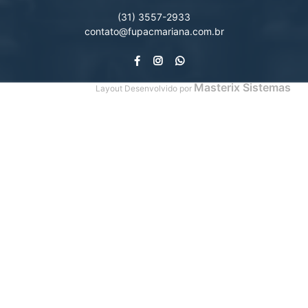
(31) 3557-2933
contato@fupacmariana.com.br
Masterix Sistemas
Layout Desenvolvido por