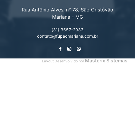
Rua Antônio Alves, n° 78, São Cristóvão
Mariana - MG
(31) 3557-2933
contato@fupacmariana.com.br
Masterix Sistemas
Layout Desenvolvido por